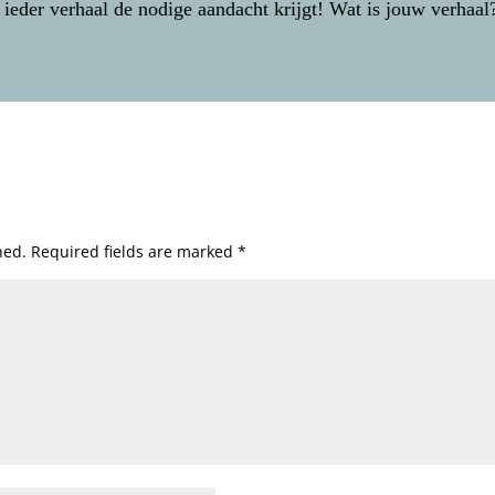
 ieder verhaal de nodige aandacht krijgt! Wat is jouw verhaal
hed.
Required fields are marked
*