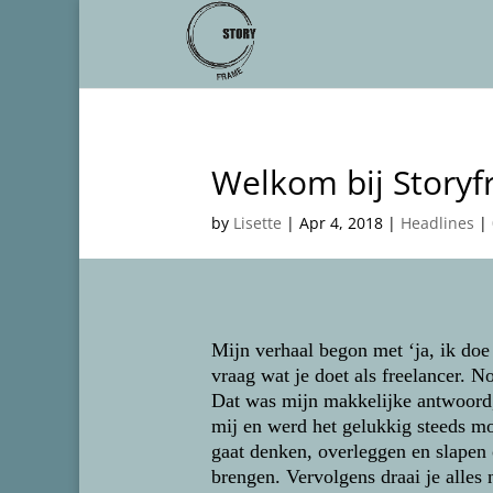
Welkom bij Story
by
Lisette
|
Apr 4, 2018
|
Headlines
|
Mijn verhaal begon met ‘ja, ik doe
vraag wat je doet als freelancer. N
Dat was mijn makkelijke antwoord, 
mij en werd het gelukkig steeds mo
gaat denken, overleggen en slapen 
brengen. Vervolgens draai je alles