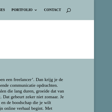
NES
PORTFOLIO
CONTACT
en een freelancer’. Dan krijg je de
illende communicatie opdrachten.
len die lang duren, groeide dat van
. Dat gebeurt zeker niet zomaar. Je
 en de boodschap die je wilt
jn online verhaal begint. Met