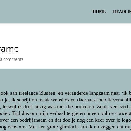
HOME
HEADLI
frame
0 comments
 ook aan freelance klussen’ en veranderde langzaam naar ‘ik b
ou ja, ik schrijf en maak websites en daarnaast heb ik versch
terwijl ik druk bezig was met die projecten. Zoals veel verha
oier. Tijd dus om mijn verhaal te gieten in een online concept
over een bedrijfsnaam en dat doe je nog een keer over je logo
 nog eens om. Met een grote glimlach kan ik nu zeggen dat mi